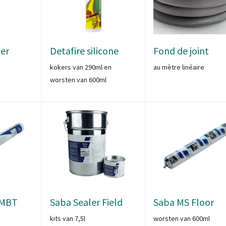
per
Detafire silicone
Fond de joint
kokers van 290ml en
au mètre linéaire
worsten van 600ml
 MBT
Saba Sealer Field
Saba MS Floor
kits van 7,5l
worsten van 600ml