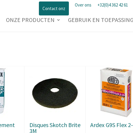
Over ons
+32(0)4 362 42 61
Contact onz
ONZE PRODUCTEN
GEBRUIK EN TOEPASSIN
vement
Disques Skotch Brite
Ardex G9S Flex 2
3M