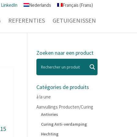
LinkedIn
Nederlands
Français
(
Frans
)
G
REFERENTIES
GETUIGENISSEN
Zoeken naar een product
Catégories de produits
à la une
Aanvullings Producten/Curing
Antivries
Curing Anti-verdamping
-15
Hechting