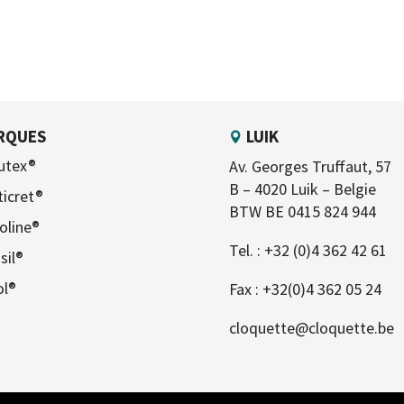
RQUES
LUIK
utex®
Av. Georges Truffaut, 57
B – 4020 Luik – Belgie
ticret®
BTW BE 0415 824 944
oline®
Tel. :
+32 (0)4 362 42 61
sil®
ol®
Fax : +32(0)4 362 05 24
cloquette@cloquette.be