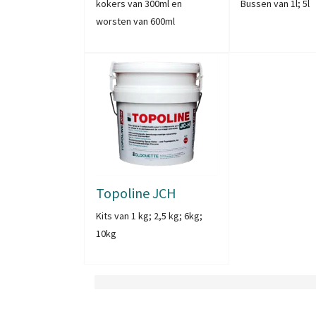
kokers van 300ml en
Bussen van 1l; 5l
worsten van 600ml
Topoline JCH
Kits van 1 kg; 2,5 kg; 6kg;
10kg