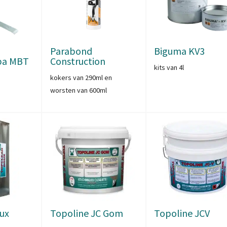
Parabond
Biguma KV3
ba MBT
Construction
kits van 4l
kokers van 290ml en
worsten van 600ml
ux
Topoline JC Gom
Topoline JCV