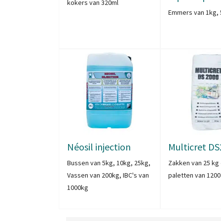
kokers van 320ml
Emmers van 1kg,
Néosil injection
Multicret D
Bussen van 5kg, 10kg, 25kg,
Zakken van 25 kg
Vassen van 200kg, IBC's van
paletten van 1200
1000kg