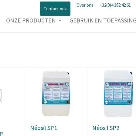
Over ons
+32(0)4 362 42 61
Contact onz
ONZE PRODUCTEN
GEBRUIK EN TOEPASSIN
Néosil SP1
Néosil SP2
1P