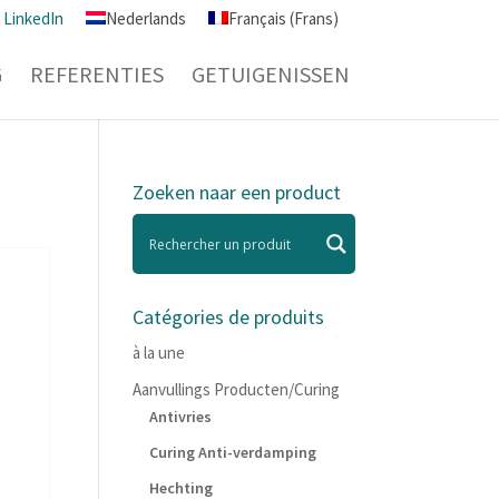
LinkedIn
Nederlands
Français
(
Frans
)
G
REFERENTIES
GETUIGENISSEN
Zoeken naar een product
Catégories de produits
à la une
Aanvullings Producten/Curing
Antivries
Curing Anti-verdamping
Hechting