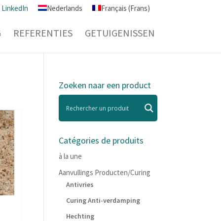
LinkedIn
Nederlands
Français
(
Frans
)
G
REFERENTIES
GETUIGENISSEN
Zoeken naar een product
Catégories de produits
à la une
Aanvullings Producten/Curing
Antivries
Curing Anti-verdamping
Hechting