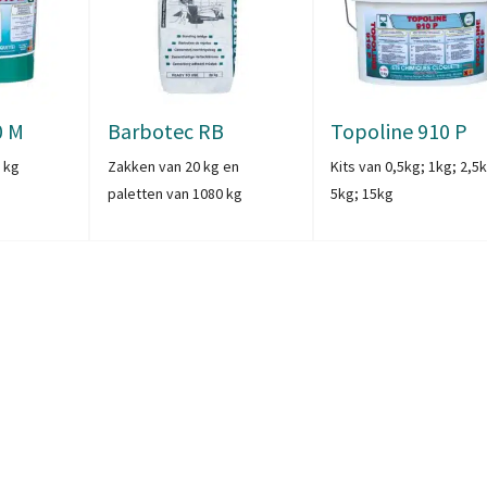
0 M
Barbotec RB
Topoline 910 P
5 kg
Zakken van 20 kg en
Kits van 0,5kg; 1kg; 2,5
paletten van 1080 kg
5kg; 15kg