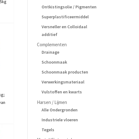
25kg
Ontkistingsolie / Pigmenten
Superplastificeermiddel
Versneller en Colloidaal
additief
Complementen
Drainage
Schoonmaak
Schoonmaak producten
Verwerkingsmateriaal
Vulstoffen en kwarts
kg;
Harsen / Lijmen
van
Alle Ondergronden
Industriele vloeren
Tegels