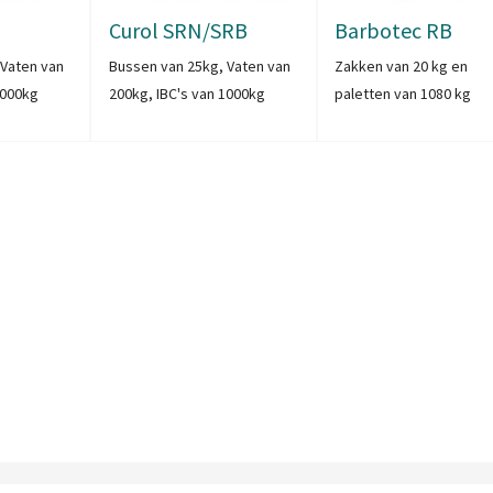
Curol SRN/SRB
Barbotec RB
 Vaten van
Bussen van 25kg, Vaten van
Zakken van 20 kg en
1000kg
200kg, IBC's van 1000kg
paletten van 1080 kg