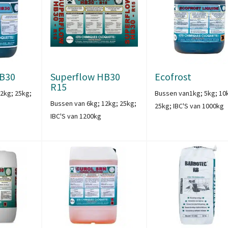
HB30
Superflow HB30
Ecofrost
R15
2kg; 25kg;
Bussen van1kg; 5kg; 10
Bussen van 6kg; 12kg; 25kg;
25kg; IBC'S van 1000kg
IBC'S van 1200kg