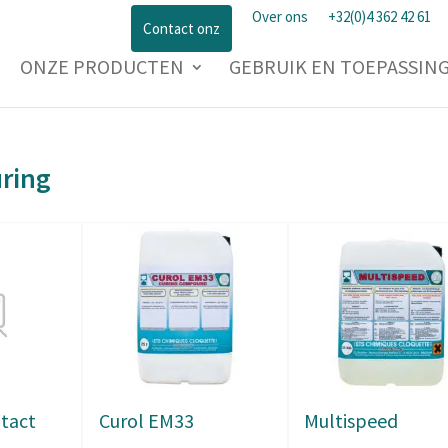
Over ons
+32(0)4 362 42 61
Contact onz
ONZE PRODUCTEN
GEBRUIK EN TOEPASSIN
ring
ntact
Curol EM33
Multispeed