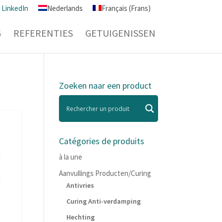
LinkedIn
Nederlands
Français
(
Frans
)
G
REFERENTIES
GETUIGENISSEN
Zoeken naar een product
Catégories de produits
à la une
Aanvullings Producten/Curing
Antivries
Curing Anti-verdamping
Hechting