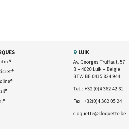
RQUES
LUIK
utex®
Av. Georges Truffaut, 57
B – 4020 Luik – Belgie
ticret®
BTW BE 0415 824 944
oline®
Tel. :
+32 (0)4 362 42 61
sil®
ol®
Fax : +32(0)4 362 05 24
cloquette@cloquette.be