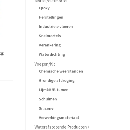
Mortel/Gietmortel
Epoxy
Herstellingen
Industriele vloeren
Snelmortels
Verankering
kg;
Waterdichting
Voegen/Kit
Chemische weerstanden
Grondige afdroging
Lijmkit/Bitumen
Schuimen
Silicone
Verwerkingsmateriaal
Waterafstotende Producten /