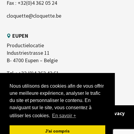
Fax : +32(0)4 362 05 24
cloquette@cloquette.be
EUPEN
Productielocatie
Industriestrasse 11
B- 4700 Eupen – Belgie
Tel. :
+32 (0)4 362 42 61
Nous utilisons des cookies afin de vous offrir
une meilleure expérience, analyser le trafic
du site et personnaliser le contenu. En
naviguant sur le site, vous consentez à
Copyright 2023 - Alle rechten voorbehouden -
Privacy
utiliser les cookies.
En savoir +
Policy
- Site gemaakt door
REFERENCEUR
J'ai compris