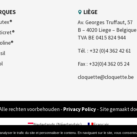
RQUES
LIÈGE
utex®
Av. Georges Truffaut, 57
B – 4020 Liege – Belgique
ticret®
TVA BE 0415 824 944
oline®
Tél. :
+32 (0)4 362 42 61
sil
ol
Fax : +32(0)4 362 05 24
cloquette@cloquette.be
 Alle rechten voorbehouden -
Privacy Policy
- Site gemaakt do
Nederlands
(
Néerlandais
)
Français
nalyser le trafic du site et personnaliser le contenu. En naviguant sur le site, vous consentez