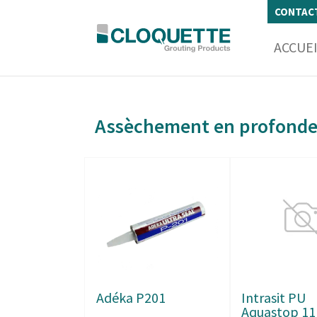
CONTAC
ACCUE
Assèchement en profond
Adéka P201
Intrasit PU
Aquastop 1