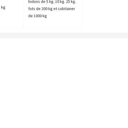
bidons de 5 kg. 10 kg. 25 kg.
5 kg
futs de 200 kg et cubitainer
de 1000 kg