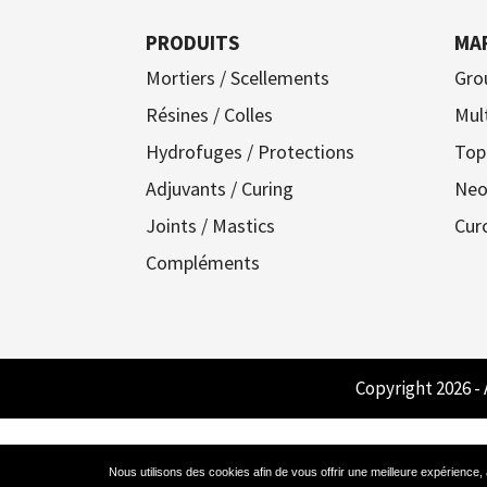
PRODUITS
MA
Mortiers / Scellements
Gro
Résines / Colles
Mul
Hydrofuges / Protections
Top
Adjuvants / Curing
Neo
Joints / Mastics
Cur
Compléments
Copyright 2026 -
Nous utilisons des cookies afin de vous offrir une meilleure expérience, a