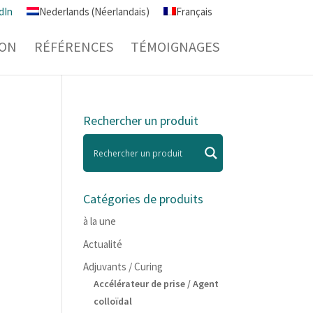
dIn
Nederlands
(
Néerlandais
)
Français
ION
RÉFÉRENCES
TÉMOIGNAGES
Rechercher un produit
Catégories de produits
à la une
Actualité
Adjuvants / Curing
Accélérateur de prise / Agent
colloïdal