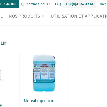
TEZ-NOUS
Qui sommes-nous ?
FAQ
+32(0)4 362 42 61
Linke
IL
NOS PRODUITS
UTILISATION ET APPLICAT
eur
Néosil injection
1P