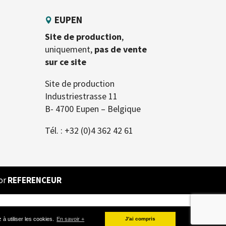
EUPEN
Site de production
,
uniquement,
pas de vente
sur ce site
Site de production
Industriestrasse 11
B- 4700 Eupen – Belgique
Tél. :
+32 (0)4 362 42 61
or
REFERENCEUR
 à utiliser les cookies.
En savoir +
J'ai compris