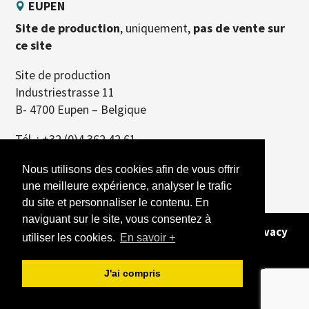
EUPEN
Site de production
, uniquement,
pas de vente sur
ce site
Site de production
Industriestrasse 11
B- 4700 Eupen – Belgique
Tél. :
+32 (0)4 362 42 61
Nous utilisons des cookies afin de vous offrir
une meilleure expérience, analyser le trafic
du site et personnaliser le contenu. En
naviguant sur le site, vous consentez à
Copyright 2026 - Alle rechten voorbehouden -
Privacy
utiliser les cookies.
En savoir +
Policy
- Site gemaakt door
REFERENCEUR
J'ai compris
Nederlands
(
Néerlandais
)
Français