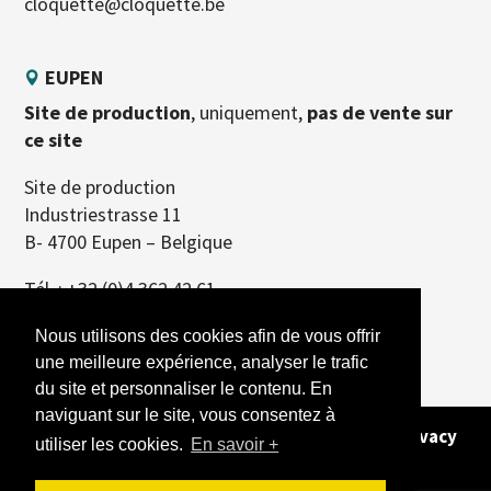
cloquette@cloquette.be
EUPEN
Site de production
, uniquement,
pas de vente sur
ce site
Site de production
Industriestrasse 11
B- 4700 Eupen – Belgique
Tél. :
+32 (0)4 362 42 61
Nous utilisons des cookies afin de vous offrir
une meilleure expérience, analyser le trafic
du site et personnaliser le contenu. En
naviguant sur le site, vous consentez à
Copyright 2026 - Alle rechten voorbehouden -
Privacy
utiliser les cookies.
En savoir +
Policy
- Site gemaakt door
REFERENCEUR