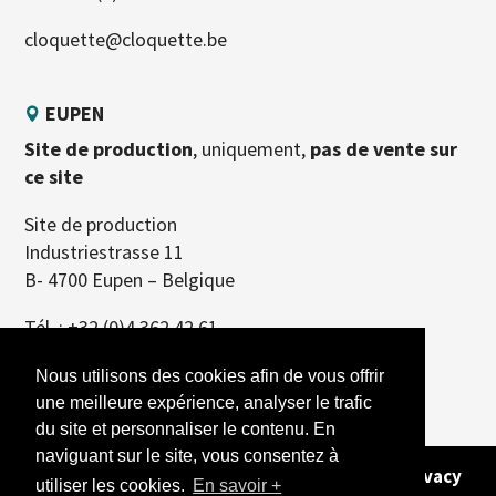
cloquette@cloquette.be
EUPEN
Site de production
, uniquement,
pas de vente sur
ce site
Site de production
Industriestrasse 11
B- 4700 Eupen – Belgique
Tél. :
+32 (0)4 362 42 61
Nous utilisons des cookies afin de vous offrir
une meilleure expérience, analyser le trafic
du site et personnaliser le contenu. En
naviguant sur le site, vous consentez à
Copyright 2026 - Alle rechten voorbehouden -
Privacy
utiliser les cookies.
En savoir +