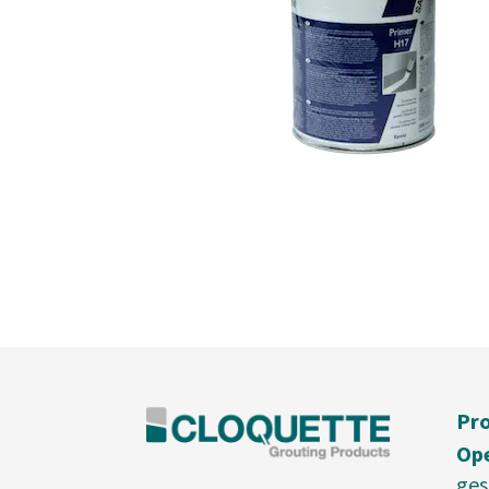
Pro
Ope
ges