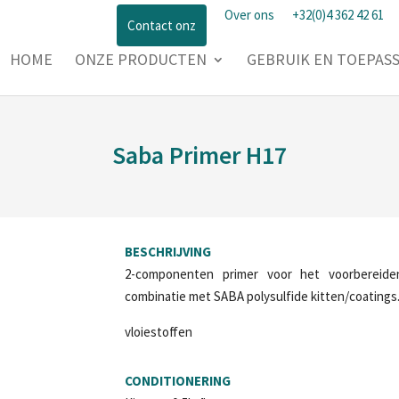
Over ons
+32(0)4 362 42 61
Contact onz
HOME
ONZE PRODUCTEN
GEBRUIK EN TOEPAS
Saba Primer H17
BESCHRIJVING
2-componenten primer voor het voorbereide
combinatie met SABA polysulfide kitten/coatings
vloiestoffen
CONDITIONERING