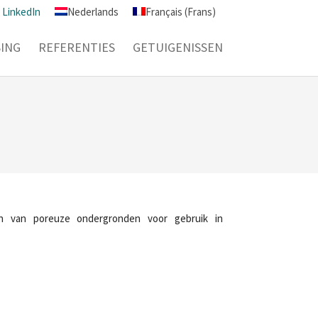
LinkedIn
Nederlands
Français
(
Frans
)
SING
REFERENTIES
GETUIGENISSEN
n van poreuze ondergronden voor gebruik in
.