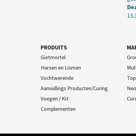
De
13.
PRODUITS
MA
Gietmortel
Gro
Harsen en Lismen
Mul
Vochtwerende
Top
Aanvullings Producten/Curing
Neo
Voegen / Kit
Cur
Complementen