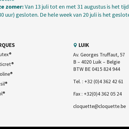
ze zomer:
Van 13 juli tot en met 31 augustus is het ti
30 uur) gesloten. De hele week van 20 juli is het geslot
RQUES
LUIK
utex®
Av. Georges Truffaut, 57
B – 4020 Luik – Belgie
ticret®
BTW BE 0415 824 944
oline®
Tel. :
+32 (0)4 362 42 61
sil®
ol®
Fax : +32(0)4 362 05 24
cloquette@cloquette.be