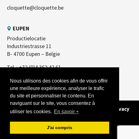
cloquette@cloquette.be
EUPEN
Productielocatie
Industriestrasse 11
B- 4700 Eupen – Belgie
Tel. :
+32 (0)4 362 42 61
Nous utilisons des cookies afin de vous offrir
une meilleure expérience, analyser le trafic
du site et personnaliser le contenu. En
naviguant sur le site, vous consentez à
Copyright 2023 - Alle rechten voorbehouden -
Privacy
utiliser les cookies.
En savoir +
Policy
- Site gemaakt door
REFERENCEUR
J'ai compris
Nederlands
Français
(
Frans
)