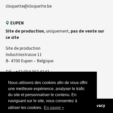
cloquette@cloquette.be
EUPEN
Site de production
, uniquement,
pas de vente sur
ce site
Site de production
Industriestrasse 11
B- 4700 Eupen – Belgique
Tél. :
+32 (0)4 362 42 61
Nous utilisons des cookies afin de vous offrir
une meilleure expérience, analyser le trafic
du site et personnaliser le contenu. En
naviguant sur le site, vous consentez à
Copyright 2026 - Alle rechten voorbehouden -
Privacy
utiliser les cookies.
En savoir +
Policy
- Site gemaakt door
REFERENCEUR