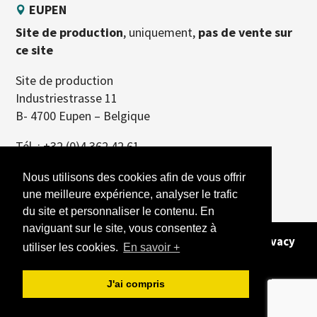
EUPEN
Site de production
, uniquement,
pas de vente sur
ce site
Site de production
Industriestrasse 11
B- 4700 Eupen – Belgique
Tél. :
+32 (0)4 362 42 61
Nous utilisons des cookies afin de vous offrir
une meilleure expérience, analyser le trafic
du site et personnaliser le contenu. En
naviguant sur le site, vous consentez à
Copyright 2026 - Alle rechten voorbehouden -
Privacy
utiliser les cookies.
En savoir +
Policy
- Site gemaakt door
REFERENCEUR
J'ai compris
Nederlands
(
Néerlandais
)
Français