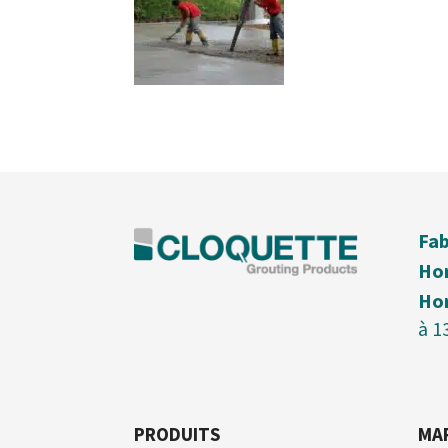
Fab
Hor
Hor
à 1
PRODUITS
MA