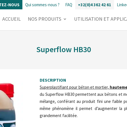
TEZ-NOUS
Qui sommes-nous ?
FAQ
+32(0)4 362 42 61
Linke
ACCUEIL
NOS PRODUITS
UTILISATION ET APPLI
Superflow HB30
DESCRIPTION
Superplastifiant pour béton et mortier,
hauteme
du Superflow HB30 permettent aux bétons et mort
mélange, conférant au produit fini une faible po
même phénomène il permet d’augmenter la pla
grandement facilitée.