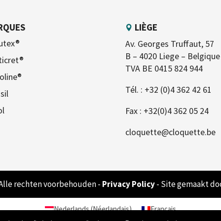
RQUES
LIÈGE
utex®
Av. Georges Truffaut, 57
B – 4020 Liege – Belgique
ticret®
TVA BE 0415 824 944
oline®
Tél. :
+32 (0)4 362 42 61
sil
ol
Fax : +32(0)4 362 05 24
cloquette@cloquette.be
 Alle rechten voorbehouden -
Privacy Policy
- Site gemaakt do
Nederlands
(
Néerlandais
)
Français