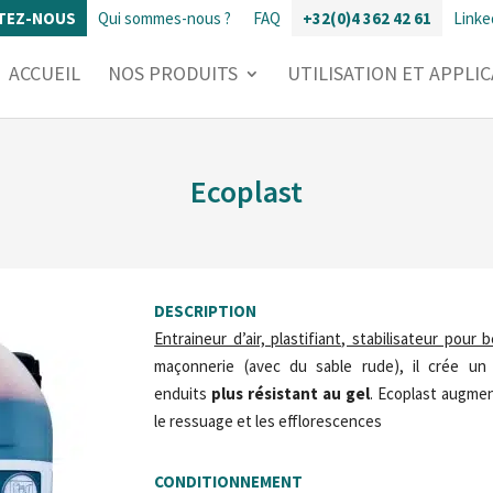
TEZ-NOUS
Qui sommes-nous ?
FAQ
+32(0)4 362 42 61
Linke
ACCUEIL
NOS PRODUITS
UTILISATION ET APPLI
Ecoplast
DESCRIPTION
Entraineur d’air, plastifiant, stabilisateur pour 
maçonnerie (avec du sable rude), il crée un 
enduits
plus résistant au gel
. Ecoplast augmen
le ressuage et les efflorescences
CONDITIONNEMENT