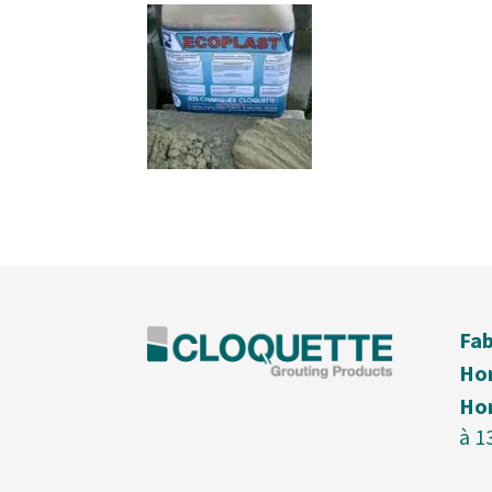
Fab
Hor
Hor
à 1