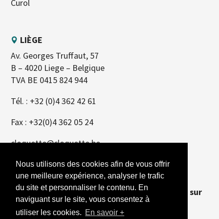
Curol
LIÈGE
Av. Georges Truffaut, 57
B – 4020 Liege – Belgique
TVA BE 0415 824 944
Tél. :
+32 (0)4 362 42 61
Fax : +32(0)4 362 05 24
cloquette@cloquette.be
Nous utilisons des cookies afin de vous offrir
EUPEN
une meilleure expérience, analyser le trafic
du site et personnaliser le contenu. En
Site de production
, uniquement,
pas de vente sur
naviguant sur le site, vous consentez à
ce site
utiliser les cookies.
En savoir +